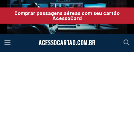
Comprar passagens aéreas com seu cartão
AcessoCard
ACESSOCARTAO.COM.BR